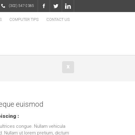
(302) 547-2385
S
COMPUTER TIPS
CONTACT US
x
 neque euismod
iscing :
 ultrices congue. Nullam vehicula
d. Nullam ut lorem pretium, dictum