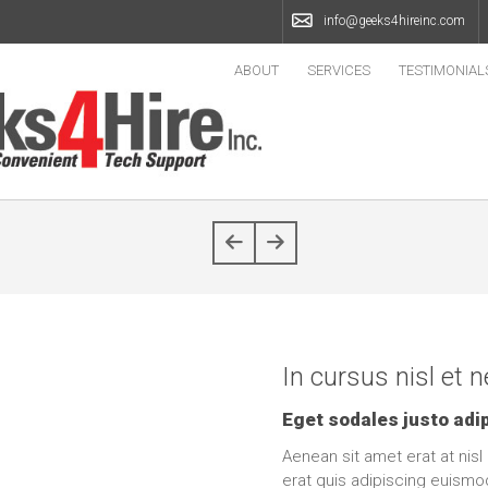
info@geeks4hireinc.com
ABOUT
SERVICES
TESTIMONIAL
In cursus nisl et
Eget sodales justo adip
Aenean sit amet erat at nisl
erat quis adipiscing euismo