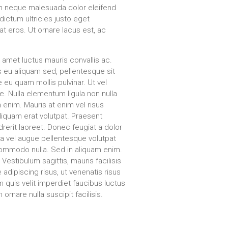
 in neque malesuada dolor eleifend
 dictum ultricies justo eget
at eros. Ut ornare lacus est, ac
it amet luctus mauris convallis ac.
s eu aliquam sed, pellentesque sit
 eu quam mollis pulvinar. Ut vel
te. Nulla elementum ligula non nulla
enim. Mauris at enim vel risus
Aliquam erat volutpat. Praesent
drerit laoreet. Donec feugiat a dolor
a vel augue pellentesque volutpat
commodo nulla. Sed in aliquam enim.
 Vestibulum sagittis, mauris facilisis
e adipiscing risus, ut venenatis risus
m quis velit imperdiet faucibus luctus
rnare nulla suscipit facilisis.