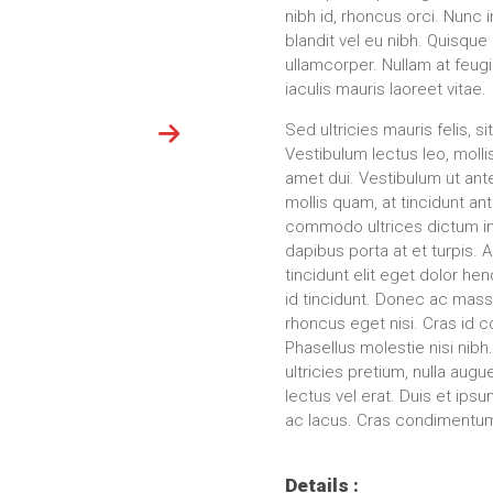
nibh id, rhoncus orci. Nunc
blandit vel eu nibh. Quisque
ullamcorper. Nullam at feugi
iaculis mauris laoreet vitae.
Sed ultricies mauris felis, s
Vestibulum lectus leo, molli
amet dui. Vestibulum ut ante
mollis quam, at tincidunt an
commodo ultrices dictum in 
dapibus porta at et turpis. 
tincidunt elit eget dolor hen
id tincidunt. Donec ac mass
rhoncus eget nisi. Cras id 
Phasellus molestie nisi nibh.
ultricies pretium, nulla augu
lectus vel erat. Duis et ipsu
ac lacus. Cras condimentum o
Details :