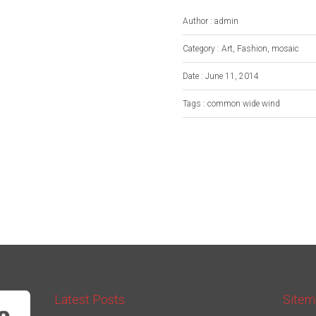
Author : admin
Category : Art, Fashion, mosaic
Date : June 11, 2014
Tags : common wide wind
Latest Posts
Sitem